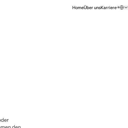
Home
Über uns
Karriere
(Öffnet sich i
QSC.com (Englisch)
Deutsch
日本語
한국어
中文
oder
ehmen den