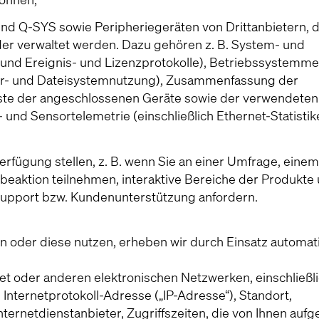
d Q-SYS sowie Peripheriegeräten von Drittanbietern, d
er verwaltet werden. Dazu gehören z. B. System- und
s und Ereignis- und Lizenzprotokolle), Betriebssystemme
her- und Dateisystemnutzung), Zusammenfassung der
Liste der angeschlossenen Geräte sowie der verwendeten
und Sensortelemetrie (einschließlich Ethernet-Statisti
Verfügung stellen, z. B. wenn Sie an einer Umfrage, einem
eaktion teilnehmen, interaktive Bereiche der Produkte
Support bzw. Kundenunterstützung anfordern.
n oder diese nutzen, erheben wir durch Einsatz automati
net oder anderen elektronischen Netzwerken, einschließl
Internetprotokoll-Adresse („IP-Adresse“), Standort,
ernetdienstanbieter, Zugriffszeiten, die von Ihnen auf