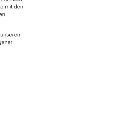
g mit den
en
r unseren
gener