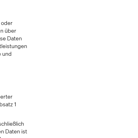
 oder
en über
ese Daten
tleistungen
e und
erter
bsatz 1
chließlich
n Daten ist