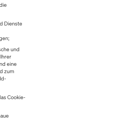
die
nd Dienste
gen;
sche und
Ihrer
nd eine
nd zum
ld-
das Cookie-
naue