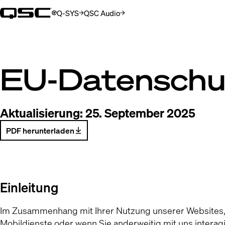
Q-SYS
QSC Audio
(Öffnet sich in neuem Fenster)
(Öffnet sich in neuem Fenster)
EU-Datenschu
Aktualisierung:
25. September 2025
PDF herunterladen
(Opens in new window)
Einleitung
Im Zusammenhang mit Ihrer Nutzung unserer Websites,
Mobildienste oder wenn Sie anderweitig mit uns intera