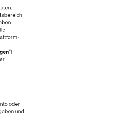
aten.
tsbereich
ieben
lle
lattform-
ngen
“).
er
nto oder
angeben und