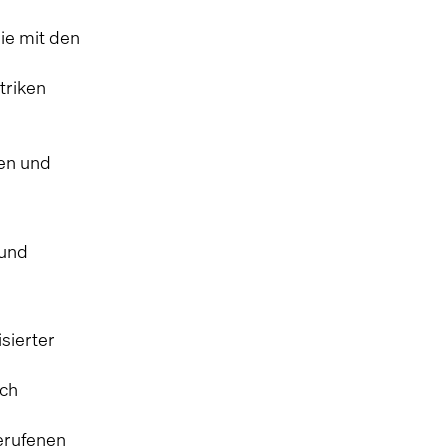
ie mit den
triken
ken und
 und
sierter
ich
gerufenen