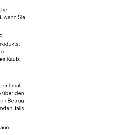
che
B. wenn Sie
B.
rodukts,
re
res Kaufs
der Inhalt
e über den
von Betrug
den, falls
naue