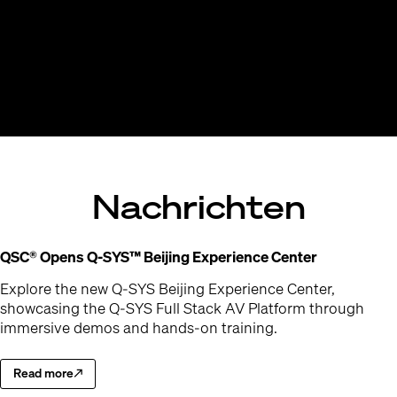
Nachrichten
(Opens in 
QSC® Opens Q-SYS™ Beijing Experience Center
Explore the new Q-SYS Beijing Experience Center,
showcasing the Q-SYS Full Stack AV Platform through
immersive demos and hands-on training.
Read more
Explore the new Q-SYS Beijing Experience Center
(Opens in new window)