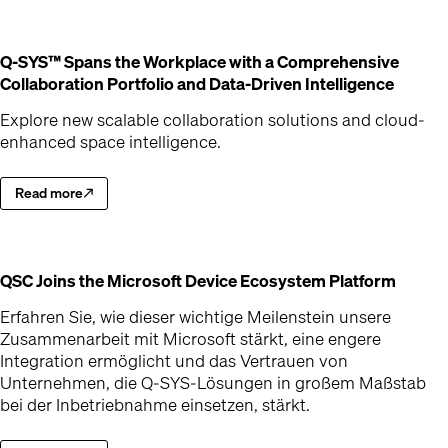
Q-SYS™ Spans the Workplace with a Comprehensive
(Opens
Collaboration Portfolio and Data-Driven Intelligence
Explore new scalable collaboration solutions and cloud-
enhanced space intelligence.
Read more
Explore new scalable collaboration solutions and cloud-enhanced spac
(Opens in new window)
(Opens
QSC Joins the Microsoft Device Ecosystem Platform
Erfahren Sie, wie dieser wichtige Meilenstein unsere
Zusammenarbeit mit Microsoft stärkt, eine engere
Integration ermöglicht und das Vertrauen von
Unternehmen, die Q-SYS-Lösungen in großem Maßstab
bei der Inbetriebnahme einsetzen, stärkt.