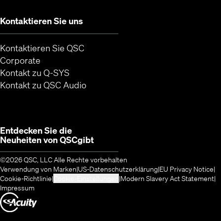
Kontaktieren Sie uns
Kontaktieren Sie QSC
Corporate
(Öffnet sich in neuem Fenster)
Kontakt zu Q-SYS
(Öffnet ein neues Fenster)
Kontakt zu QSC Audio
Entdecken Sie die
Neuheiten von
QSC
gibt
©2026 QSC, LLC Alle Rechte vorbehalten
Verwendung von Marken
US-Datenschutzerklärung
EU Privacy Notice
(O
Cookie-Richtlinie
Cookie-Einstellungen
Modern Slavery Act Statement
Impressum
(Öffnet sich in neuem Fenster)