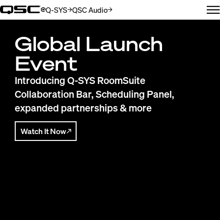
Q-SYS
QSC Audio
(Öffnet sich in neuem Fenster)
(Öffnet sich in neuem Fenster)
N
QSC
Global Launch
Event
Introducing Q-SYS RoomSuite
Collaboration Bar, Scheduling Panel,
expanded partnerships & more
Watch It Now
(Opens in new window)