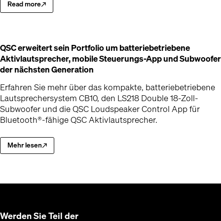
Read more
Learn how this significant milestone strengthens our collaboration wit
(Opens in new window)
QSC erweitert sein Portfolio um batteriebetriebene
Aktivlautsprecher, mobile Steuerungs-App und Subwoofer
(Öffnet in einem neuen Fenster)
der nächsten Generation
Erfahren Sie mehr über das kompakte, batteriebetriebene
Lautsprechersystem CB10, den LS218 Double 18-Zoll-
Subwoofer und die QSC Loudspeaker Control App für
Bluetooth®-fähige QSC Aktivlautsprecher.
Mehr lesen
Mehr über das kompakte, batteriebetriebene Lautsprechersystem C
(Öffnet in einem neuen Fenster)
Werden Sie Teil der