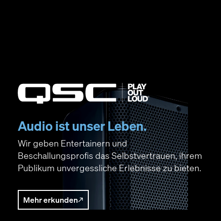
QSC Audio
(Öffnet sich in neuem Fenster)
Audio ist unser Leben.
Wir geben Entertainern und
Beschallungsprofis das Selbstvertrauen, ihrem
Publikum unvergessliche Erlebnisse zu bieten.
Mehr erkunden
(Öffnet sich in neuem Fenster)